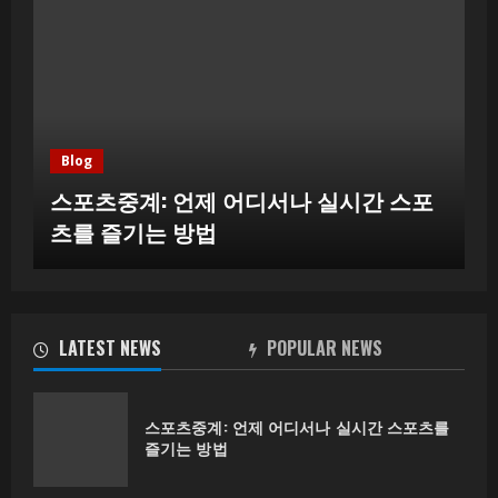
Blog
스포츠중계: 언제 어디서나 실시간 스포
츠를 즐기는 방법
LATEST NEWS
POPULAR NEWS
스포츠중계: 언제 어디서나 실시간 스포츠를
즐기는 방법