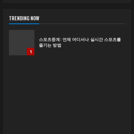
TRENDING NOW
스포츠중계: 언제 어디서나 실시간 스포츠를
즐기는 방법
1